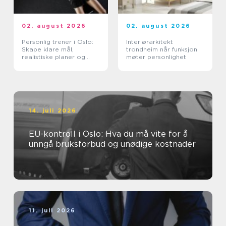
02. august 2026
02. august 2026
Personlig trener i Oslo:
Interiørarkitekt
Skape klare mål,
trondheim når funksjon
realistiske planer og
møter personlighet
vaner som varer
14. juli 2026
EU-kontroll i Oslo: Hva du må vite for å
unngå bruksforbud og unødige kostnader
11. juli 2026