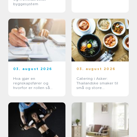
byggesystem
03. august 2026
03. august 2026
Hva gjør en
Catering i Asker:
regnskapsfører og
Thailandske smaker til
hvorfor er rollen så
små og store
viktig for bedriften?
anledninger