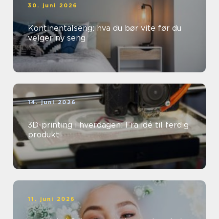
30. juni 2026
Kontinentalseng: hva du bør vite før du
velger ny seng
14. juni 2026
3D-printing i hverdagen: Fra idé til ferdig
produkt
11. juni 2026