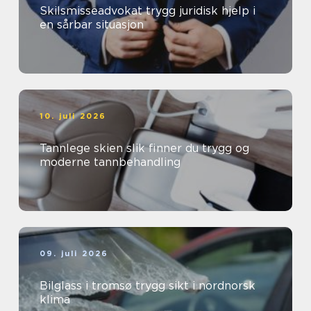
Skilsmisseadvokat trygg juridisk hjelp i
en sårbar situasjon
10. juli 2026
Tannlege skien slik finner du trygg og
moderne tannbehandling
09. juli 2026
Bilglass i tromsø trygg sikt i nordnorsk
klima