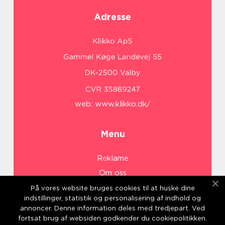
Adresse
web:
www.klikko.dk/
Menu
Reklame
Om oss
Cookies
På vores website bruges cookies til at huske dine
indstillinger, statistik og personalisering af indhold og
Kontakt Oss
annoncer. Denne information deles med tredjepart. Ved
Sitemap
fortsat brug af websiden godkender du cookiepolitikken.