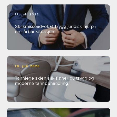
11. juli 2026
Skilsmisseadvokat trygg juridisk hjelp i
en sårbar situasjon
10. juli 2026
Tannlege skien slik finner du trygg og
moderne tannbehandling