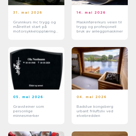
31. mai 2026
14. mai 2026
Grunnkurs mc trygg og
Maskinførerkurs veien til
målrettet start på
trygg og profesjonell
motorsykkelopplæringe
bruk av anleggsmaskiner
n
05. mai 2026
04. mai 2026
Gravsteiner som
Badstue kongsberg
personlige
urbant friluftsliv ved
minnesmerker
elvebredden