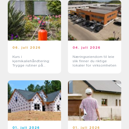
06. juli 2026
04. juli 2026
Kurs i
Næringseiendom til leie
kjemikaliehåndtering:
slik finner du riktige
Trygge rutiner på
lokaler for virksomheten
arbeidsplassen
01. juli 2026
01. juli 2026