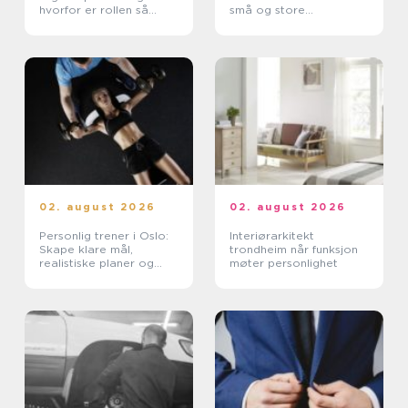
hvorfor er rollen så
små og store
viktig for bedriften?
anledninger
02. august 2026
02. august 2026
Personlig trener i Oslo:
Interiørarkitekt
Skape klare mål,
trondheim når funksjon
realistiske planer og
møter personlighet
vaner som varer