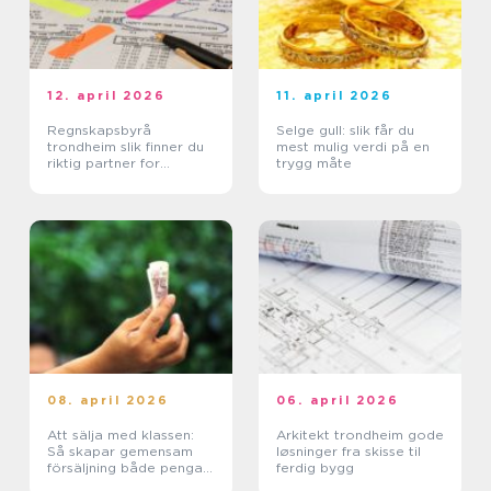
12. april 2026
11. april 2026
Regnskapsbyrå
Selge gull: slik får du
trondheim slik finner du
mest mulig verdi på en
riktig partner for
trygg måte
bedriften
08. april 2026
06. april 2026
Att sälja med klassen:
Arkitekt trondheim gode
Så skapar gemensam
løsninger fra skisse til
försäljning både pengar
ferdig bygg
och minnen