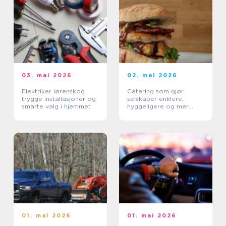
03. mai 2026
02. mai 2026
Elektriker lørenskog
Catering som gjør
trygge installasjoner og
selskaper enklere,
smarte valg i hjemmet
hyggeligere og mer
smakfulle
01. mai 2026
01. mai 2026