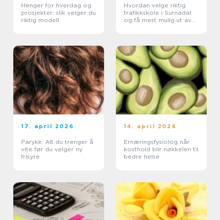
Henger for hverdag og
Hvordan velge riktig
prosjekter: slik velger du
trafikkskole i Surnadal
riktig modell
og få mest mulig ut av
opplæringen
17. april 2026
14. april 2026
Parykk: Alt du trenger å
Ernæringsfysiolog når
vite før du velger ny
kosthold blir nøkkelen til
frisyre
bedre helse