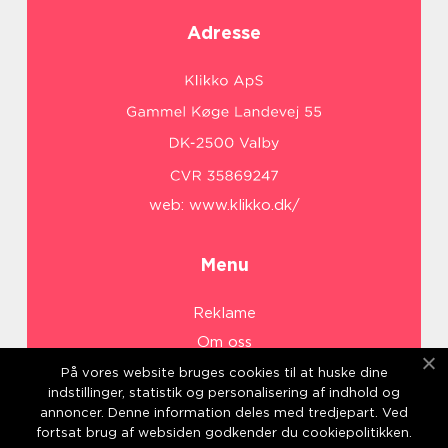
Adresse
web:
www.klikko.dk/
Menu
Reklame
Om oss
Cookies
På vores website bruges cookies til at huske dine
indstillinger, statistik og personalisering af indhold og
Kontakt Oss
annoncer. Denne information deles med tredjepart. Ved
Sitemap
fortsat brug af websiden godkender du cookiepolitikken.