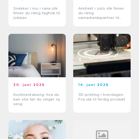
Snekker i mo i rana slik
Arkitekt i oslo slik finner
finner du riktig fagfolk til
du riktig
jobben
samarbeidspartner til
prosjektet ditt
30. juni 2026
14. juni 2026
Kontinentalseng: hva du
3D-printing i hverdagen:
bør vite før du velger ny
Fra idé til ferdig produkt
seng