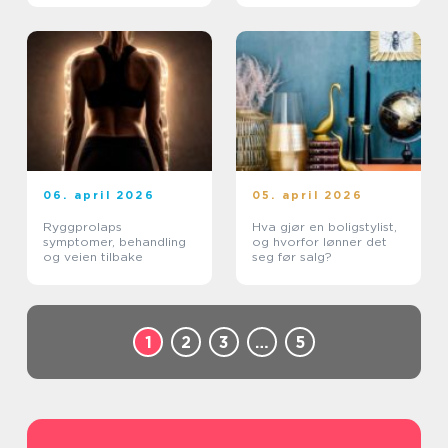
06. april 2026
05. april 2026
Ryggprolaps
Hva gjør en boligstylist,
symptomer, behandling
og hvorfor lønner det
og veien tilbake
seg før salg?
1
2
3
…
5