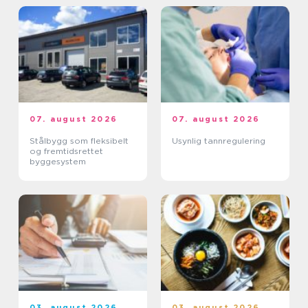
07. august 2026
07. august 2026
Stålbygg som fleksibelt
Usynlig tannregulering
og fremtidsrettet
byggesystem
03. august 2026
03. august 2026