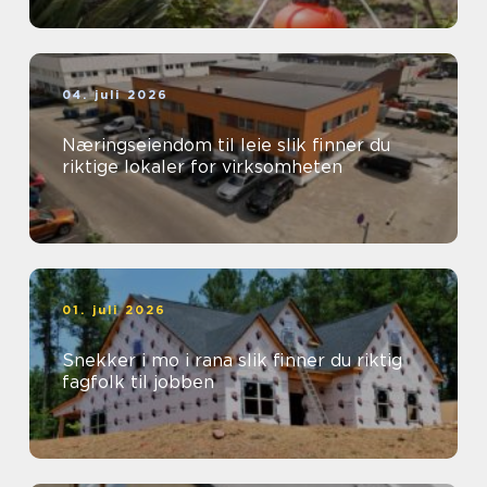
04. juli 2026
Næringseiendom til leie slik finner du
riktige lokaler for virksomheten
01. juli 2026
Snekker i mo i rana slik finner du riktig
fagfolk til jobben