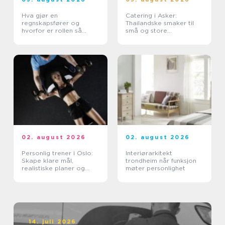
Hva gjør en
Catering i Asker:
regnskapsfører og
Thailandske smaker til
hvorfor er rollen så
små og store
viktig for bedriften?
anledninger
02. august 2026
02. august 2026
Personlig trener i Oslo:
Interiørarkitekt
Skape klare mål,
trondheim når funksjon
realistiske planer og
møter personlighet
vaner som varer
14. juli 2026