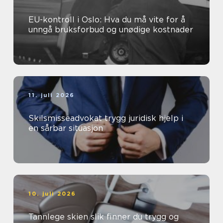
EU-kontroll i Oslo: Hva du må vite for å
unngå bruksforbud og unødige kostnader
11. juli 2026
Skilsmisseadvokat trygg juridisk hjelp i
en sårbar situasjon
10. juli 2026
Tannlege skien slik finner du trygg og