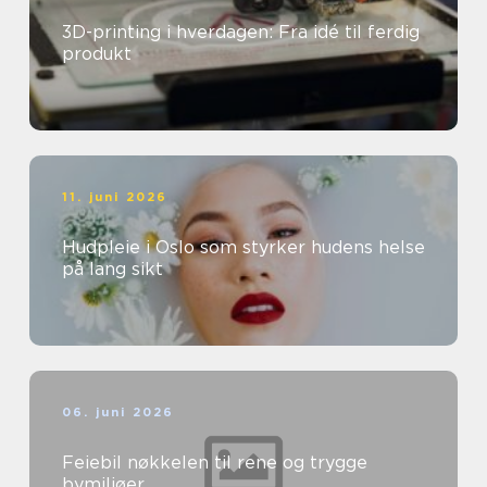
3D-printing i hverdagen: Fra idé til ferdig
produkt
11. juni 2026
Hudpleie i Oslo som styrker hudens helse
på lang sikt
06. juni 2026
Feiebil nøkkelen til rene og trygge
bymiljøer