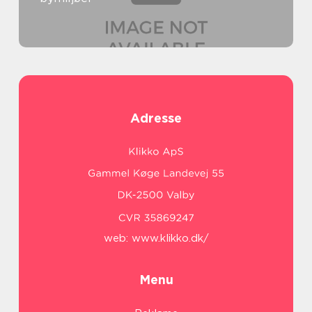
Adresse
web:
www.klikko.dk/
Menu