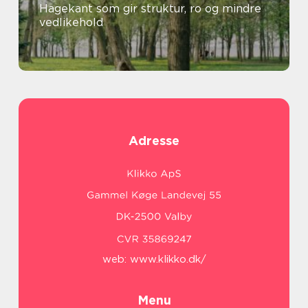
Hagekant som gir struktur, ro og mindre
vedlikehold
Adresse
web:
www.klikko.dk/
Menu