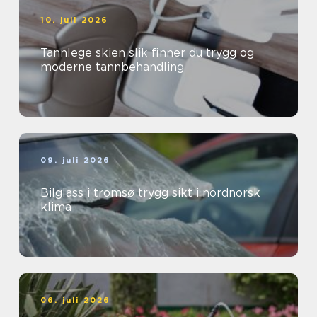
10. juli 2026
Tannlege skien slik finner du trygg og
moderne tannbehandling
09. juli 2026
Bilglass i tromsø trygg sikt i nordnorsk
klima
06. juli 2026