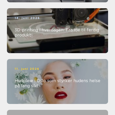
14. juni 2026
3D-printing i hverdagen: Fra idé til ferdig
produkt
11. juni 2026
Hudpleie i Oslo som styrker hudens helse
på lang sikt