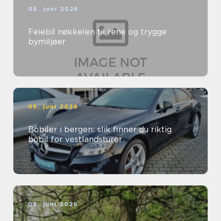
06. juni 2026
Feiebil nøkkelen til rene og trygge
bymiljøer
05. juni 2026
Bobiler i bergen: slik finner du riktig
bobil for vestlandsturer
03. juni 2026