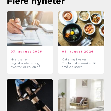
Flere nyheter
03. august 2026
03. august 2026
Hva gjør en
Catering i Asker:
regnskapsfører og
Thailandske smaker til
hvorfor er rollen så
små og store
viktig for bedriften?
anledninger