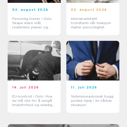
02. august 2026
02. august 2026
Personlig trener i Oslo:
Interiørarkitekt
Skape klare mål,
trondheim når funksjon
realistiske planer og
møter personlighet
vaner som varer
14. juli 2026
11. juli 2026
EU-kontroll i Oslo: Hva
Skilsmisseadvokat trygg
du må vite for å unngå
juridisk hjelp i en sårbar
bruksforbud og unødige
situasjon
kostnader