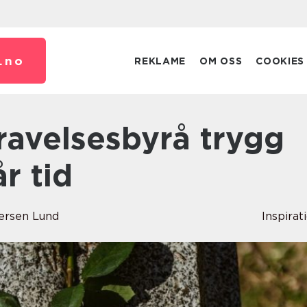
.
no
REKLAME
OM OSS
COOKIES
år tid
rsen Lund
Inspirat