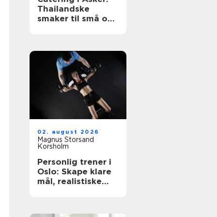
Thailandske
smaker til små og
store anledninger
02. august 2026
Magnus Storsand
Korsholm
Personlig trener i
Oslo: Skape klare
mål, realistiske
planer og vaner
som varer