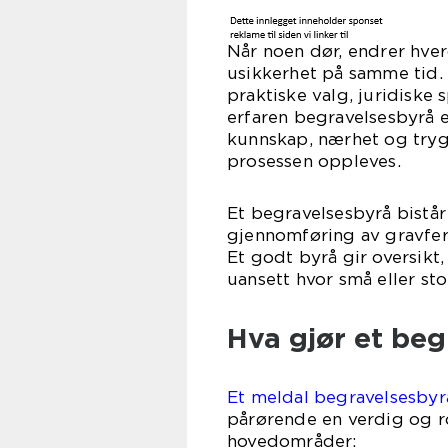
Når noen dør, endrer hve
usikkerhet på samme tid. M
praktiske valg, juridiske
erfaren begravelsesbyrå e
kunnskap, nærhet og tryg
prosessen oppleves.
Et begravelsesbyrå bistår
gjennomføring av gravfer
Et godt byrå gir oversikt,
uansett hvor små eller stor
Hva gjør et beg
Et meldal begravelsesbyr
pårørende en verdig og ro
hovedområder: