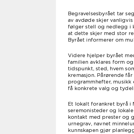
Begravelsesbyrået tar seg
av avdøde skjer vanligvis 
følger stell og nedlegg i
at dette skjer med stor re
Byrået informerer om muli
Videre hjelper byrået m
familien avklares form og
tidspunkt, sted, hvem som
kremasjon. Pårørende får o
programmhefter, musikk 
få konkrete valg og tydeli
Et lokalt forankret byrå i
seremonisteder og lokale 
kontakt med prester og g
urnegrav, navnet minnelu
kunnskapen gjør planlegg