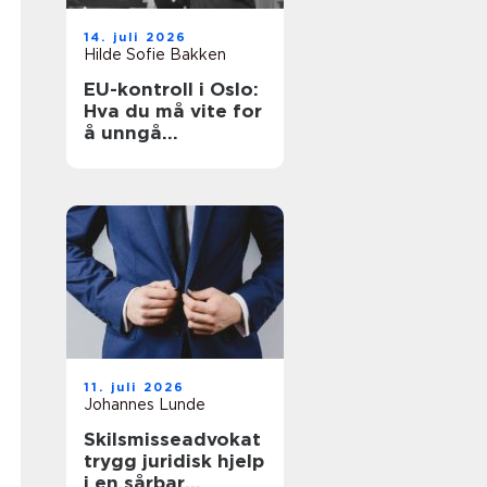
14. juli 2026
Hilde Sofie Bakken
EU-kontroll i Oslo:
Hva du må vite for
å unngå
bruksforbud og
unødige
kostnader
11. juli 2026
Johannes Lunde
Skilsmisseadvokat
trygg juridisk hjelp
i en sårbar