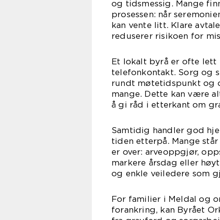
og tidsmessig. Mange finn
prosessen: når seremonie
kan vente litt. Klare avt
reduserer risikoen for mis
Et lokalt byrå er ofte let
telefonkontakt. Sorg og s
rundt møtetidspunkt og o
mange. Dette kan være alt 
å gi råd i etterkant om gr
Samtidig handler god hje
tiden etterpå. Mange stå
er over: arveoppgjør, op
markere årsdag eller høyt
og enkle veiledere som g
For familier i Meldal og 
forankring, kan Byrået Or