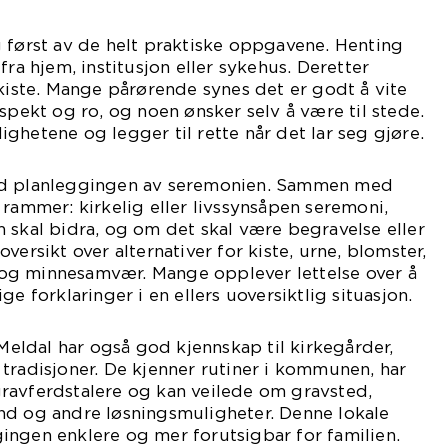
 først av de helt praktiske oppgavene. Henting
fra hjem, institusjon eller sykehus. Deretter
 kiste. Mange pårørende synes det er godt å vite
spekt og ro, og noen ønsker selv å være til stede.
ghetene og legger til rette når det lar seg gjøre.
ed planleggingen av seremonien. Sammen med
 rammer: kirkelig eller livssynsåpen seremoni,
 skal bidra, og om det skal være begravelse eller
versikt over alternativer for kiste, urne, blomster,
og minnesamvær. Mange opplever lettelse over å
ge forklaringer i en ellers uoversiktlig situasjon.
 Meldal har også god kjennskap til kirkegårder,
tradisjoner. De kjenner rutiner i kommunen, har
ravferdstalere og kan veilede om gravsted,
nd og andre løsningsmuligheter. Denne lokale
ingen enklere og mer forutsigbar for familien.