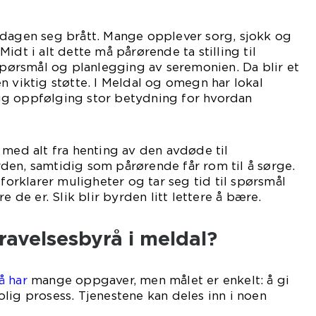
rdagen seg brått. Mange opplever sorg, sjokk og
idt i alt dette må pårørende ta stilling til
 spørsmål og planlegging av seremonien. Da blir et
n viktig støtte. I Meldal og omegn har lokal
g oppfølging stor betydning for hvordan
 med alt fra henting av den avdøde til
den, samtidig som pårørende får rom til å sørge.
 forklarer muligheter og tar seg tid til spørsmål
e de er. Slik blir byrden litt lettere å bære.
ravelsesbyrå i meldal?
å har
mange oppgaver, men målet er enkelt: å gi
lig prosess. Tjenestene kan deles inn i noen