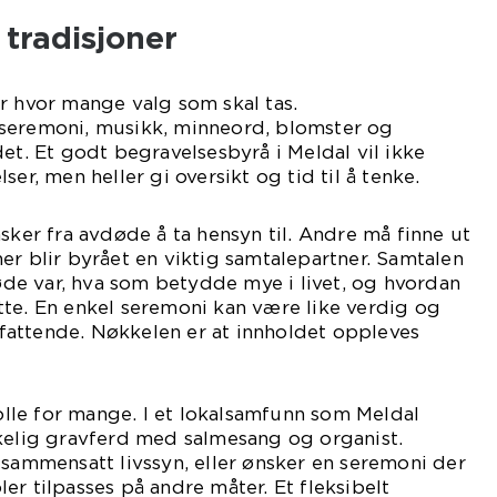
 tradisjoner
r hvor mange valg som skal tas.
seremoni, musikk, minneord, blomster og
det. Et godt begravelsesbyrå i Meldal vil ikke
ser, men heller gi oversikt og tid til å tenke.
sker fra avdøde å ta hensyn til. Andre må finne ut
joner blir byrået en viktig samtalepartner. Samtalen
e var, hva som betydde mye i livet, og hvordan
te. En enkel seremoni kan være like verdig og
attende. Nøkkelen er at innholdet oppleves
.
rolle for mange. I et lokalsamfunn som Meldal
rkelig gravferd med salmesang og organist.
 sammensatt livssyn, eller ønsker en seremoni der
er tilpasses på andre måter. Et fleksibelt