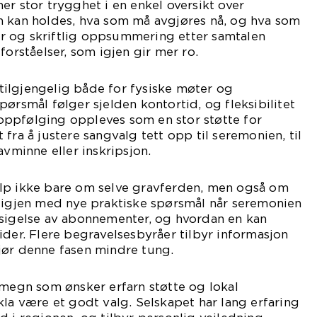
er stor trygghet i en enkel oversikt over
n kan holdes, hva som må avgjøres nå, og hva som
aler og skriftlig oppsummering etter samtalen
forståelser, som igjen gir mer ro.
t tilgjengelig både for fysiske møter og
pørsmål følger sjelden kontortid, og fleksibilitet
ppfølging oppleves som en stor støtte for
fra å justere sangvalg tett opp til seremonien, til
avminne eller inskripsjon.
lp ikke bare om selve gravferden, men også om
r igjen med nye praktiske spørsmål når seremonien
psigelse av abonnementer, og hvordan en kan
ider. Flere begravelsesbyråer tilbyr informasjon
jør denne fasen mindre tung.
omegn som ønsker erfarn støtte og lokal
kla være et godt valg. Selskapet har lang erfaring