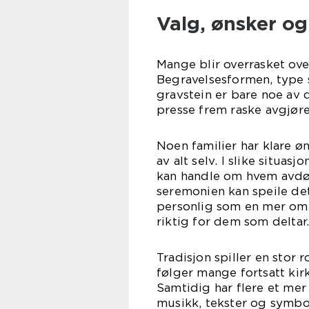
Valg, ønsker og
Mange blir overrasket ove
Begravelsesformen, type 
gravstein er bare noe av 
presse frem raske avgjørel
Noen familier har klare øn
av alt selv. I slike situas
kan handle om hvem avdød
seremonien kan speile det
personlig som en mer omf
riktig for dem som deltar
Tradisjon spiller en stor 
følger mange fortsatt ki
Samtidig har flere et mer
musikk, tekster og symbol