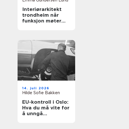
Emma Gundersen Lund
Interiørarkitekt
trondheim når
funksjon møter
personlighet
14. juli 2026
Hilde Sofie Bakken
EU-kontroll i Oslo:
Hva du må vite for
å unngå
bruksforbud og
unødige