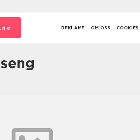
.
no
REKLAME
OM OSS
COOKIES
lseng