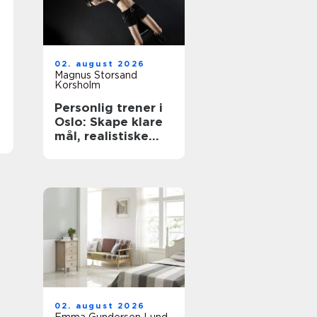
02. august 2026
Magnus Storsand
Korsholm
Personlig trener i
Oslo: Skape klare
mål, realistiske
planer og vaner
som varer
02. august 2026