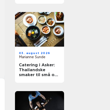
så viktig for
bedriften?
03. august 2026
Marianne Sunde
Catering i Asker:
Thailandske
smaker til små og
store anledninger