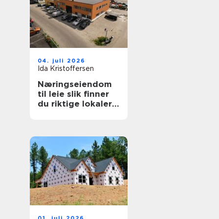
04. juli 2026
Ida Kristoffersen
Næringseiendom
til leie slik finner
du riktige lokaler
for virksomheten
01. juli 2026