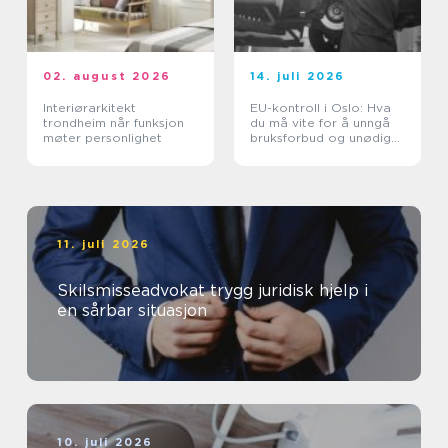
02. august 2026
14. juli 2026
Interiørarkitekt
EU-kontroll i Oslo: Hva
trondheim når funksjon
du må vite for å unngå
møter personlighet
bruksforbud og unødige
kostnader
11. juli 2026
Skilsmisseadvokat trygg juridisk hjelp i
en sårbar situasjon
10. juli 2026