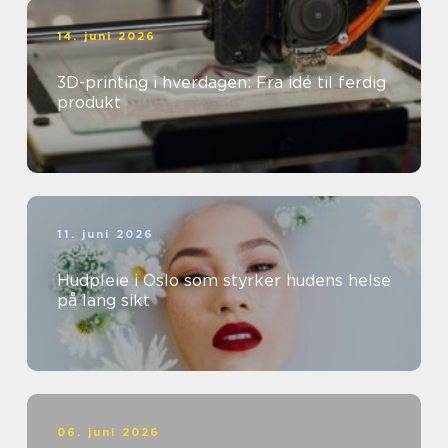
14. juni 2026
3D-printing i hverdagen: Fra idé til ferdig
produkt
11. juni 2026
Hudpleie i Oslo som styrker hudens helse
på lang sikt
06. juni 2026