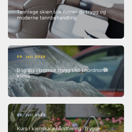
Tannlege skien slik finner du trygg og
moderne tannbehandling
09. juli 2026
Bilglass i tromsø trygg sikt i nordnorsk
klima
06. juli 2026
Kurs i kjemikaliehåndtering: Trygge