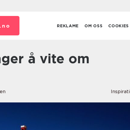
.
no
REKLAME
OM OSS
COOKIES
sen
Inspirat