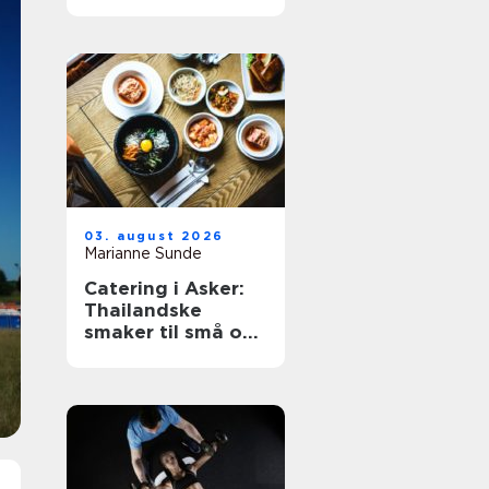
så viktig for
bedriften?
03. august 2026
Marianne Sunde
Catering i Asker:
Thailandske
smaker til små og
store anledninger