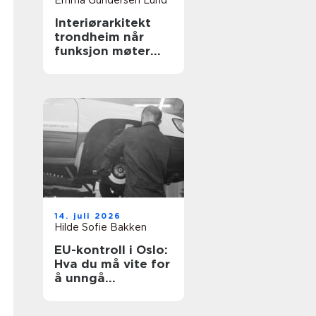
Emma Gundersen Lund
Interiørarkitekt
trondheim når
funksjon møter
personlighet
14. juli 2026
Hilde Sofie Bakken
EU-kontroll i Oslo:
Hva du må vite for
å unngå
bruksforbud og
unødige