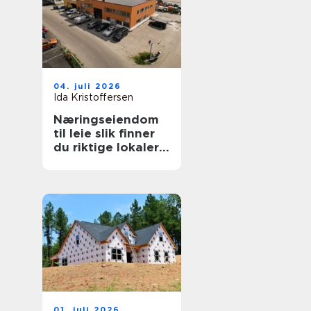
04. juli 2026
Ida Kristoffersen
Næringseiendom
til leie slik finner
du riktige lokaler
for virksomheten
01. juli 2026