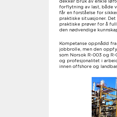
dekker bruk av enkle løft
forflytning av last, både v
får en forståelse for sik
praktiske situasjoner. Det
praktiske prøver for å ful
den nødvendige kunnskap
Kompetanse oppnådd fra ri
jobbrolle, men den oppfyll
som Norsok R-003 og R-00
og profesjonalitet i arbe
innen offshore og landbas