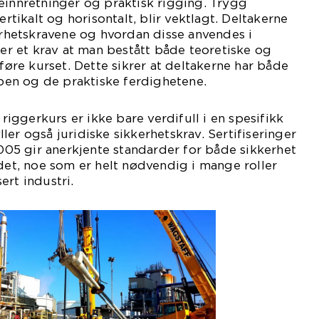
einnretninger og praktisk rigging. Trygg
ertikalt og horisontalt, blir vektlagt. Deltakerne
kerhetskravene og hvordan disse anvendes i
 er et krav at man bestått både teoretiske og
lføre kurset. Dette sikrer at deltakerne har både
en og de praktiske ferdighetene.
ggerkurs er ikke bare verdifull i en spesifikk
er også juridiske sikkerhetskrav. Sertifiseringer
5 gir anerkjente standarder for både sikkerhet
idet, noe som er helt nødvendig i mange roller
ert industri.