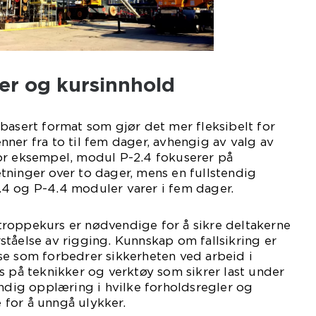
jer og kursinnhold
basert format som gjør det mer fleksibelt for
ner fra to til fem dager, avhengig av valg av
or eksempel, modul P-2.4 fokuserer på
tninger over to dager, mens en fullstendig
4 og P-4.4 moduler varer i fem dager.
roppekurs er nødvendige for å sikre deltakerne
tåelse av rigging. Kunnskap om fallsikring er
se som forbedrer sikkerheten ved arbeid i
s på teknikker og verktøy som sikrer last under
undig opplæring i hvilke forholdsregler og
for å unngå ulykker.