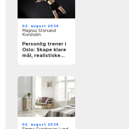
02. august 2026
Magnus Storsand
Korsholm
Personlig trener i
Oslo: Skape klare
mål, realistiske
planer og vaner
som varer
02. august 2026