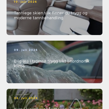
10. juli 2026
Tannlege skien slik finner du trygg og
moderne tannbehandling
09. juli 2026
Bilglass i tromsø trygg sikt i nordnorsk
klima
06. juli 2026