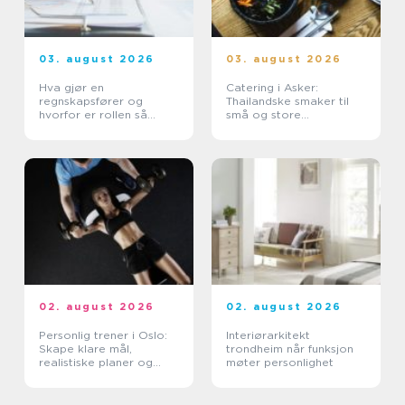
03. august 2026
03. august 2026
Hva gjør en
Catering i Asker:
regnskapsfører og
Thailandske smaker til
hvorfor er rollen så
små og store
viktig for bedriften?
anledninger
02. august 2026
02. august 2026
Personlig trener i Oslo:
Interiørarkitekt
Skape klare mål,
trondheim når funksjon
realistiske planer og
møter personlighet
vaner som varer