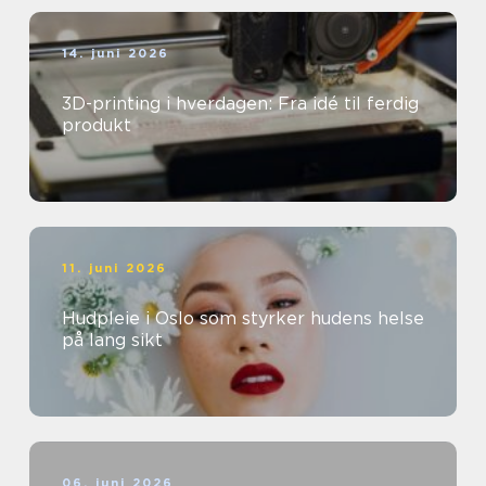
14. juni 2026
3D-printing i hverdagen: Fra idé til ferdig
produkt
11. juni 2026
Hudpleie i Oslo som styrker hudens helse
på lang sikt
06. juni 2026