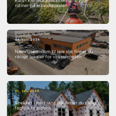
Kurs i kjemikaliehåndtering: Trygge
rutiner på arbeidsplassen
04. juli 2026
Næringseiendom til leie slik finner du
riktige lokaler for virksomheten
01. juli 2026
Snekker i mo i rana slik finner du riktig
fagfolk til jobben