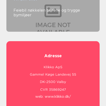
Feiebil nøkkelen til rene og trygge
bymiljøer
Adresse
web:
www.klikko.dk/