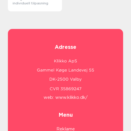
individuell tilpasning
Adresse
web:
www.klikko.dk/
Menu
Reklame