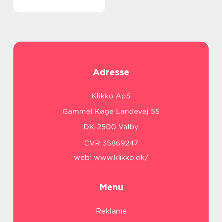
Adresse
web:
www.klikko.dk/
Menu
Reklame